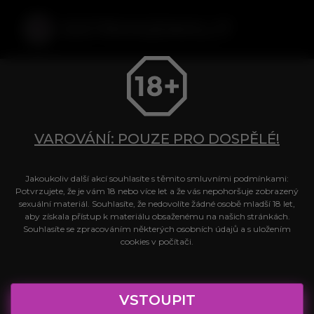
PŘED POUŽITÍM TĚCHTO
STRÁNEK SI PROSÍM PEČLIVĚ
PŘEČTĚTE TYTO PODMÍNKY.
VAROVÁNÍ: POUZE PRO DOSPĚLÉ!
Datum poslední změny: 1.1.2023
Jakoukoliv další akcí souhlasíte s těmito smluvními podmínkami:
PODMÍNKY POUŽÍVÁNÍ
Potvrzujete, že je vám 18 nebo více let a že vás nepohoršuje zobrazený
sexuální materiál. Souhlasíte, že nedovolíte žádné osobě mladší 18 let,
WEBOVÝCH STRÁNEK
aby získala přístup k materiálu obsaženému na našich stránkách.
Souhlasíte se zpracováním některých osobních údajů a s uložením
cookies v počítači.
Následující podmínky (spolu s dokumenty, na které
se odkazují) vás informují o podmínkách, za kterých
můžete používat naše webové stránky
VSTOUPIT
ceskyestrogenolit.cz
(jednotlivě a/nebo společně